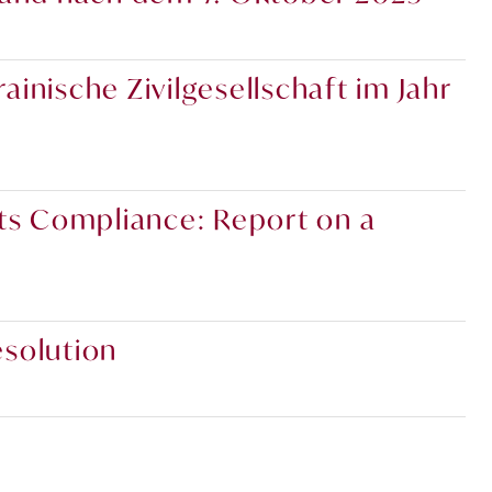
inische Zivilgesellschaft im Jahr
hts Compliance: Report on a
esolution