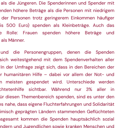
 als die Jüngeren. Die Spenderinnen und Spender mit
den höhere Beträge als die Personen mit niedrigem
 der Personen trotz geringerem Einkommen häufiger
bis 500 Euro) spenden als Kleinbeträge. Auch das
ine Rolle: Frauen spenden höhere Beträge und
 als Männer.
 und die Personengruppen, denen die Spenden
ich weitestgehend mit dem Spendenverhalten aller
 In der Umfrage zeigt sich, dass in den Bereichen der
r humanitären Hilfe – dabei vor allem der Not- und
am meisten gespendet wird. Unterschiede werden
üchtetenhilfe sichtbar. Während nur 3% aller in
ür diesen Themenbereich spenden, sind es unter den
 es nahe, dass eigene Fluchterfahrungen und Solidarität
limisch geprägten Ländern stammenden Geflüchteten
Insgesamt kommen die Spenden hauptsächlich sozial
ndern und Jugendlichen sowie kranken Menschen und