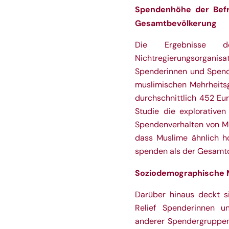
Spendenhöhe der Befr
Gesamtbevölkerung
Die Ergebnisse d
Nichtregierungsorganis
Spenderinnen und Spende
muslimischen Mehrheitsg
durchschnittlich 452 Eur
Studie die explorativen
Spendenverhalten von Mu
dass Muslime ähnlich ho
spenden als der Gesamtd
Soziodemographische 
Darüber hinaus deckt s
Relief Spenderinnen 
anderer Spendergruppen