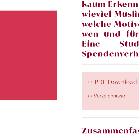
kaum Erkennt
wieviel Musl
welche Motive
wen und für
Eine Stu
Spendenverh
>> PDF Download
>> Verzeichnisse
Zusammenfas