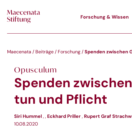
Skip to main content
Forschung & Wissen
Spenden zwischen Gu
Maecenata
/
Beiträge
/
Forschung
/
Opusculum
Spenden zwischen
tun und Pflicht
Siri Hummel
Eckhard Priller
Rupert Graf Strachw
,
,
,
10.08.2020