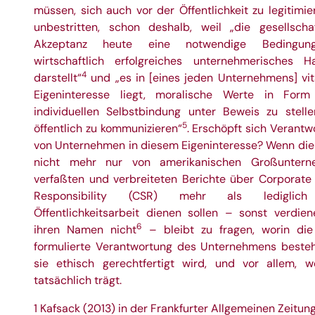
müssen, sich auch vor der Öffentlichkeit zu legitimie
unbestritten, schon deshalb, weil „die gesellschaf
Akzeptanz heute eine notwendige Bedingun
wirtschaftlich erfolgreiches unternehmerisches H
4
darstellt“
und „es in [eines jeden Unternehmens] vit
Eigeninteresse liegt, moralische Werte in Form
individuellen Selbstbindung unter Beweis zu stell
5
öffentlich zu kommunizieren“
. Erschöpft sich Verantw
von Unternehmen in diesem Eigeninteresse? Wenn die
nicht mehr nur von amerikanischen Großuntern
verfaßten und verbreiteten Berichte über Corporate 
Responsibility (CSR) mehr als lediglic
Öffentlichkeitsarbeit dienen sollen – sonst verdien
6
ihren Namen nicht
– bleibt zu fragen, worin die
formulierte Verantwortung des Unternehmens besteh
sie ethisch gerechtfertigt wird, und vor allem, w
tatsächlich trägt.
1 Kafsack (2013) in der Frankfurter Allgemeinen Zeitun