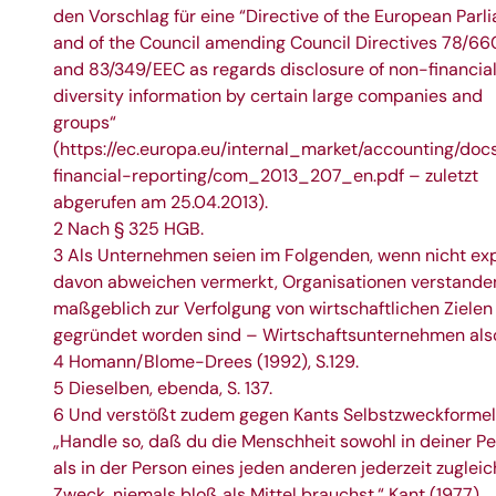
den Vorschlag für eine “Directive of the European Parl
and of the Council amending Council Directives 78/6
and 83/349/EEC as regards disclosure of non-financia
diversity information by certain large companies and
groups“
(
https://ec.europa.eu/internal_market/accounting/doc
financial-reporting/com_2013_207_en.pdf
– zuletzt
abgerufen am 25.04.2013).
2 Nach § 325 HGB.
3 Als Unternehmen seien im Folgenden, wenn nicht expl
davon abweichen vermerkt, Organisationen verstanden
maßgeblich zur Verfolgung von wirtschaftlichen Zielen
gegründet worden sind – Wirtschaftsunternehmen als
4 Homann/Blome-Drees (1992), S.129.
5 Dieselben, ebenda, S. 137.
6 Und verstößt zudem gegen Kants Selbstzweckformel
„Handle so, daß du die Menschheit sowohl in deiner Pe
als in der Person eines jeden anderen jederzeit zugleic
Zweck, niemals bloß als Mittel brauchst.“ Kant (1977).