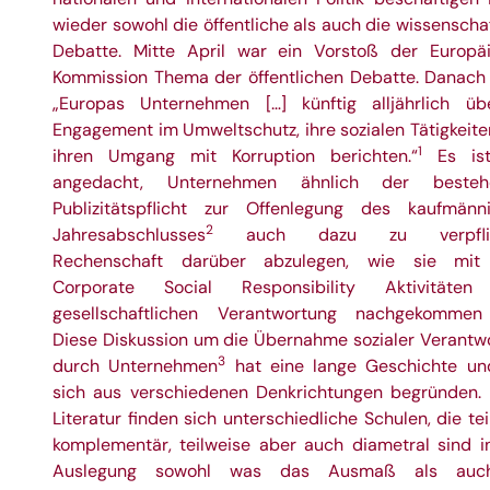
wieder sowohl die öffentliche als auch die wissenscha
Debatte. Mitte April war ein Vorstoß der Europä
Kommission Thema der öffentlichen Debatte. Danach 
„Europas Unternehmen […] künftig alljährlich üb
Engagement im Umweltschutz, ihre sozialen Tätigkeite
1
ihren Umgang mit Korruption berichten.“
Es ist
angedacht, Unternehmen ähnlich der besteh
Publizitätspflicht zur Offenlegung des kaufmänn
2
Jahresabschlusses
auch dazu zu verpflich
Rechenschaft darüber abzulegen, wie sie mit 
Corporate Social Responsibility Aktivitäten 
gesellschaftlichen Verantwortung nachgekommen
Diese Diskussion um die Übernahme sozialer Verantw
3
durch Unternehmen
hat eine lange Geschichte un
sich aus verschiedenen Denkrichtungen begründen. 
Literatur finden sich unterschiedliche Schulen, die te
komplementär, teilweise aber auch diametral sind in
Auslegung sowohl was das Ausmaß als auc