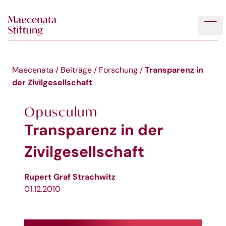
Skip to main content
Tog
Transparenz in
Maecenata
/
Beiträge
/
Forschung
/
der Zivilgesellschaft
Opusculum
Transparenz in der
Zivilgesellschaft
Rupert Graf Strachwitz
01.12.2010