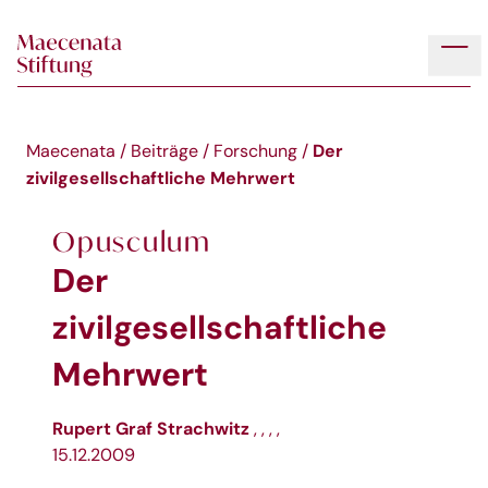
Skip to main content
Tog
Der
Maecenata
/
Beiträge
/
Forschung
/
zivilgesellschaftliche Mehrwert
Opusculum
Der
zivilgesellschaftliche
Mehrwert
Rupert Graf Strachwitz
,
,
,
,
15.12.2009