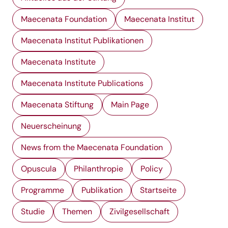
Maecenata Foundation
Maecenata Institut
Maecenata Institut Publikationen
Maecenata Institute
Maecenata Institute Publications
Maecenata Stiftung
Main Page
Neuerscheinung
News from the Maecenata Foundation
Opuscula
Philanthropie
Policy
Programme
Publikation
Startseite
Studie
Themen
Zivilgesellschaft