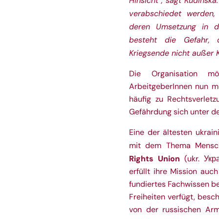
Hinsicht“, sagt Kudinska
verabschiedet werden,
deren Umsetzung in d
besteht die Gefahr, 
Kriegsende nicht außer Kr
Die Organisation m
ArbeitgeberInnen nun me
häufig zu Rechtsverletz
Gefährdung sich unter d
Eine der ältesten ukrain
mit dem Thema Mensch
Rights Union
(ukr. Укр
erfüllt ihre Mission auc
fundiertes Fachwissen b
Freiheiten verfügt, besch
von der russischen Ar