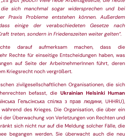
. „Es gibt jedoch viele neue Arbeitsgesetze, die heute
 die sich manchmal sogar widersprechen und bei
er Praxis Probleme entstehen können. Außerdem
dass einige der verabschiedeten Gesetze nach
aft treten, sondern in Friedenszeiten weiter gelten“.
öchte darauf aufmerksam machen, dass die
hr Rechte für einseitige Entscheidungen haben, was
ungen auf Seite der ArbeitnehmerInnen führt, deren
em Kriegsrecht noch vergrößert.
ischen zivilgesellschaftlichen Organisationen, die sich
Ukrainian Helsinki Human
enrechten befasst, die
аїнська Гельсінська спілка з прав людини, UHHRU),
h während des Krieges. Die Organisation, die über ein
ei der Überwachung von Verletzungen von Rechten und
ränkt sich nicht nur auf die Meldung solcher Fälle, die
mee begangen werden. Sie überwacht auch die neu