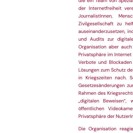
die ein Team von Spezia
der Internetfreiheit ver
JournalistInnen, Mens
Zivilgesellschaft zu he
auseinanderzusetzen, i
und Audits zur digital
Organisation aber auch
Privatsphäre im Internet
Verbote und Blockaden
Lösungen zum Schutz de
in Kriegszeiten nach.
Gesetzesänderungen zur
Rahmen des Kriegsrechts
„digitalen Beweisen“,
öffentlichen Videokam
Privatsphäre der NutzerI
Die Organisation reagie