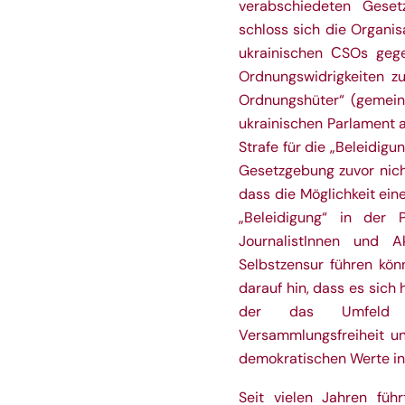
verabschiedeten Geset
schloss sich die Organis
ukrainischen СSOs
gege
Ordnungswidrigkeiten z
Ordnungshüter“ (gemeint
ukrainischen Parlament a
Strafe für die „Beleidigu
Gesetzgebung zuvor nich
dass die Möglichkeit ein
„Beleidigung“ in der P
JournalistInnen und Ak
Selbstzensur führen kö
darauf hin, dass es sich
der das Umfeld fü
Versammlungsfreiheit u
demokratischen Werte in 
Seit vielen Jahren f