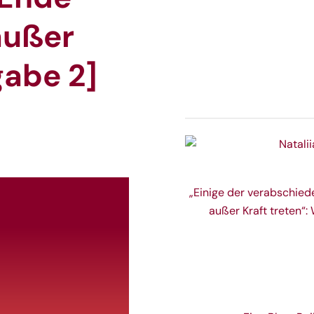
außer
gabe 2]
„Einige der verabschie
außer Kraft treten“: 