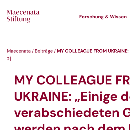
Skip to main content
Forschung & Wissen
MY COLLEAGUE FROM UKRAINE: „E
Maecenata
/
Beiträge
/
2]
MY COLLEAGUE F
UKRAINE: „Einige d
verabschiedeten 
werden nach dem