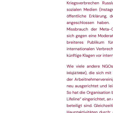
Kriegsverbrechen Russl
sozialen Medien (Instag
öffentliche Erklärung
, d
angeschlossen haben. 
Missbrauch der Meta-C
sich gegen eine Moderati
breiteres Publikum f
internationalen Verbrech
künftige Klagen vor inte
Wie viele andere NGO
ініціативи), die sich m
der Arbeitnehmervereini
neu ausgerichtet und le
So hat die Organisation
Lifeline“ eingerichtet, 
beteiligt sind. Gleichzei
Hauptaktivitäten durch: 