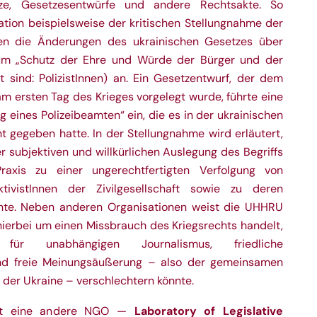
ze, Gesetzesentwürfe und andere Rechtsakte. So
ation beispielsweise der
kritischen Stellungnahme der
n die Änderungen des ukrainischen Gesetzes über
um „Schutz der Ehre und Würde der Bürger und der
 sind: PolizistInnen) an. Ein Gesetzentwurf, der dem
m ersten Tag des Krieges vorgelegt wurde, führte eine
ng eines Polizeibeamten“ ein, die es in der ukrainischen
t gegeben hatte. In der Stellungnahme wird erläutert,
er subjektiven und willkürlichen Auslegung des Begriffs
raxis zu einer ungerechtfertigten Verfolgung von
tivistInnen der Zivilgesellschaft sowie zu deren
nnte. Neben anderen Organisationen weist die UHHRU
 hierbei um einen Missbrauch des Kriegsrechts handelt,
r unabhängigen Journalismus, friedliche
nd freie Meinungsäußerung – also der gemeinsamen
der Ukraine – verschlechtern könnte.
Laboratory of Legislative
ührt eine andere NGO —