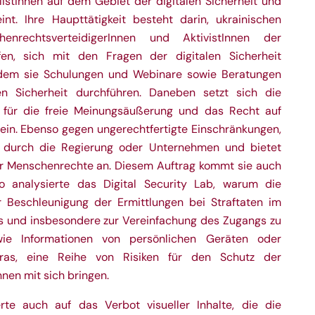
listInnen auf dem Gebiet der digitalen Sicherheit und
eint. Ihre Haupttätigkeit besteht darin, ukrainischen
chenrechtsverteidigerInnen und AktivistInnen der
lfen, sich mit den Fragen der digitalen Sicherheit
ndem sie Schulungen und Webinare sowie Beratungen
en Sicherheit durchführen. Daneben setzt sich die
 für die freie Meinungsäußerung und das Recht auf
 ein. Ebenso gegen ungerechtfertigte Einschränkungen,
 durch die Regierung oder Unternehmen und bietet
r Menschenrechte an. Diesem Auftrag kommt sie auch
 So
analysierte
das Digital Security Lab, warum die
 Beschleunigung der Ermittlungen bei Straftaten im
 und insbesondere zur Vereinfachung des Zugangs zu
 wie Informationen von persönlichen Geräten oder
eras, eine Reihe von Risiken für den Schutz der
nnen mit sich bringen.
rte auch auf das Verbot visueller Inhalte, die die