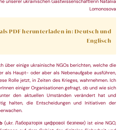
he unserer ukrainischen Gastwissenschaftlerin Nataliia
Lomonosova
 als PDF herunterladen in:
Deutsch
und
Englisch
ch über einige ukrainische NGOs berichten, welche die
r als Haupt- oder aber als Nebenaufgabe ausführen,
ese Rolle jetzt, in Zeiten des Krieges, wahrnehmen. Ich
rInnen einiger Organisationen gefragt, ob und wie sich
unter den aktuellen Umständen verändert hat und
ig halten, die Entscheidungen und Initiativen der
berwachen.
ab
(ukr. Лабораторія цифрової безпеки) ist eine NGO,