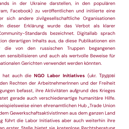
ands in der Ukraine darstellen, in den populären
ram, Facebook) zu veröffentlichen und initiierte eine
er sich andere zivilgesellschaftliche Organisationen
In dieser Erklärung wurde das Verbot als klarer
ommunity-Standards bezeichnet. Digitallab sprach
on derartigen Inhalts aus, da diese Publikationen ein
ür die von den russischen Truppen begangenen
en sensibilisieren und auch als wertvolle Beweise für
rnationalen Gerichten verwendet werden könnten.
NGO Labor Initiatives
s hat auch die
(ukr. Трудові
it den Rechten der ArbeitnehmerInnen und der Freiheit
gungen befasst, ihre Aktivitäten aufgrund des Krieges
istet gerade auch verschiedenartige humanitäre Hilfe.
 beispielsweise einen ehrenamtlichen Hub „Trade Union
an dem GewerkschaftsaktivistInnen aus dem ganzen Land
tig führt die Labor Initiatives aber auch weiterhin ihre
an erster Stelle bietet sie kostenlose Rechtsberatung