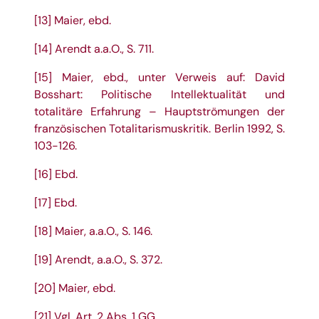
[13]
Maier, ebd.
[14]
Arendt a.a.O., S. 711.
[15]
Maier, ebd., unter Verweis auf: David
Bosshart: Politische Intellektualität und
totalitäre Erfahrung – Hauptströmungen der
französischen Totalitarismuskritik. Berlin 1992, S.
103-126.
[16]
Ebd.
[17]
Ebd.
[18]
Maier, a.a.O., S. 146.
[19]
Arendt, a.a.O., S. 372.
[20]
Maier, ebd.
[21]
Vgl. Art. 2 Abs. 1 GG.