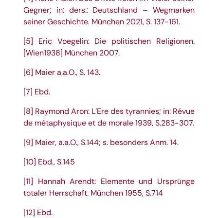
Gegner; in: ders.: Deutschland – Wegmarken
seiner Geschichte. München 2021, S. 137-161.
[5]
Eric Voegelin: Die politischen Religionen.
[Wien1938] München 2007.
[6]
Maier a.a.O., S. 143.
[7]
Ebd.
[8]
Raymond Aron: L’Ere des tyrannies; in: Révue
de métaphysique et de morale 1939, S.283-307.
[9]
Maier, a.a.O., S.144; s. besonders Anm. 14.
[10]
Ebd., S.145
[11]
Hannah Arendt: Elemente und Ursprünge
totaler Herrschaft. München 1955, S.714
[12]
Ebd.