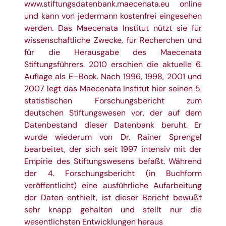
www.stiftungsdatenbank.maecenata.eu
online
und kann von
jedermann kostenfrei eingesehen
werden. Das Maecenata Institut nützt sie für
wissenschaftliche Zwecke, für Recherchen und
für die Herau
sgabe des Maecenata
Stiftungsführers.
2010 erschien die aktuelle 6.
Auflage als
E
–
Book.
N
ach 1996, 1998, 2001 und
2007 legt das Maecenata Institut
hier s
einen
5.
statistischen
Forschungsbericht zum
deutschen Stiftungswesen vor, der auf dem
Datenbestand d
ieser
Datenbank beruht.
Er
wurde wiederum von
Dr. Rainer Sprengel
bearbeitet, der sich seit
1997 intensiv mit der
Empirie des Stiftungswesens befaßt. Während
der 4.
Forschungsbericht
(in Buchform
veröffentlicht)
eine ausführliche Aufarbeitung
der Daten
ent
h
ie
lt, ist
dieser
Bericht bewußt
sehr knapp gehalten
und stellt nur die
wesentlich
sten
Entwicklungen heraus