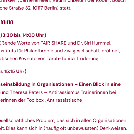
 in den (barrierefreien) Räumlichkeiten der Robert Bosch
che Straße 32, 10117 Berlin
) statt.
amm
3:30 bis 14:00 Uhr)
üßende Worte von FAIR SHARE und Dr. Siri Hummel,
tituts für Philanthropie und Zivilgesellschaft, eröffnet,
atischen Keynote von
Tarah-Tanita Truderung
.
is 15:15 Uhr)
einsbildung in Organisationen – Einen Blick in eine
und Theresa Peters – Antirassismus Trainerinnen bei
lerinnen der
Toolbox „Antirassistische
ellschaftliches Problem, das sich in allen Organisationen
lt. Dies kann sich in (häufig oft unbewussten) Denkweisen,