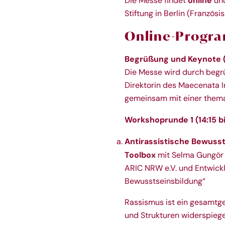
online
Die Messe findet
und
Stiftung in Berlin (
Französis
Online-Progr
Begrüßung und Keynote (1
Die Messe wird durch begr
Direktorin des Maecenata Ins
gemeinsam mit einer them
Workshoprunde 1 (
14:15 b
Antirassistische Bewussts
Toolbox
mit Selma Gungör 
ARIC NRW e.V.
und Entwick
Bewusstseinsbildung“
Rassismus ist ein gesamtges
und Strukturen widerspiege