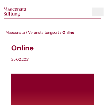
Skip to main content
Tog
Online
Maecenata
/
Veranstaltungsort
/
Online
25.02.2021