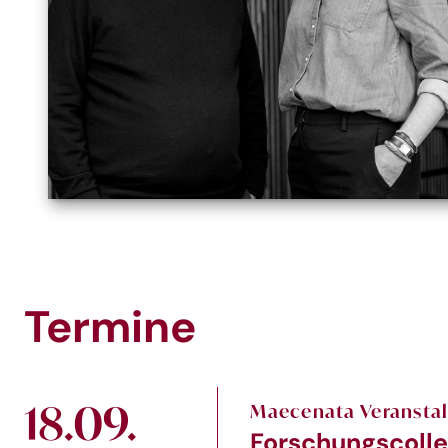
Termine
18.09.
Maecenata Veransta
Forschungscolle