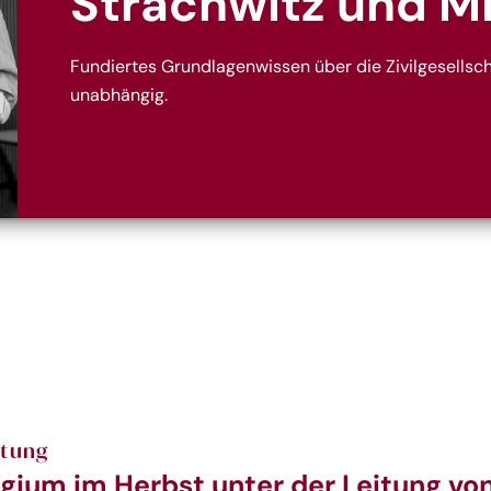
Strachwitz und M
Fundiertes Grundlagenwissen über die Zivilgesellscha
unabhängig.
ltung
gium im Herbst unter der Leitung vo