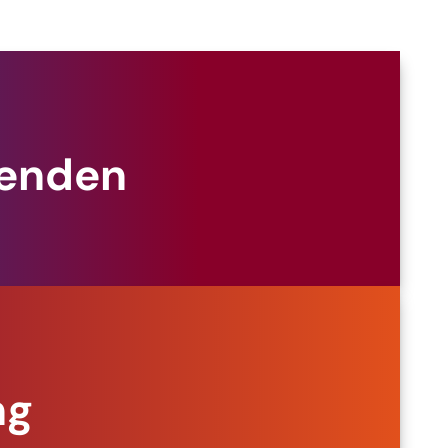
penden
ng