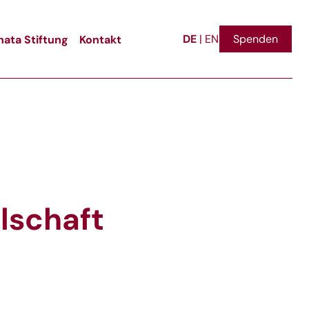
DE
ata Stiftung
Kontakt
Spenden
|
EN
llschaft