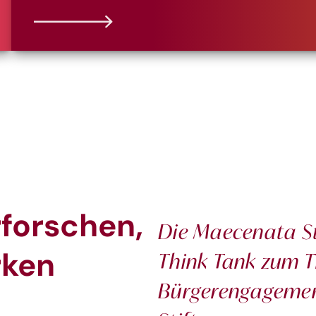
rforschen,
Die Maecenata St
rken
Think Tank zum Th
Bürgerengagemen