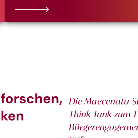
rforschen,
Die Maecenata St
rken
Think Tank zum Th
Bürgerengagemen