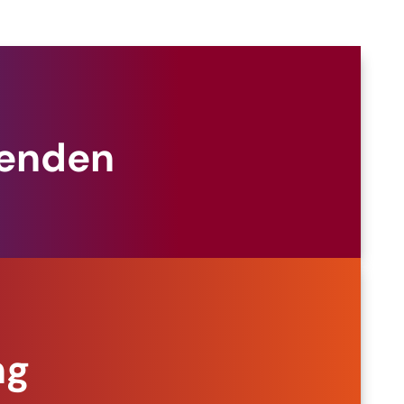
penden
ng