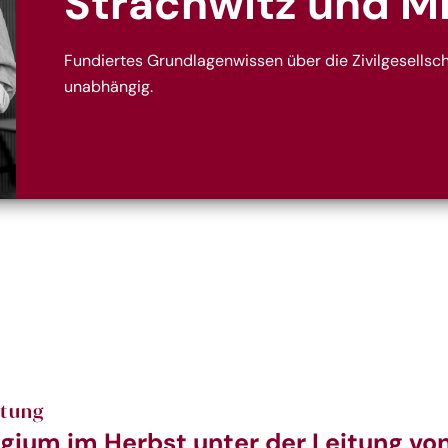
Strachwitz und M
Fundiertes Grundlagenwissen über die Zivilgesellscha
unabhängig.
ltung
gium im Herbst unter der Leitung vo