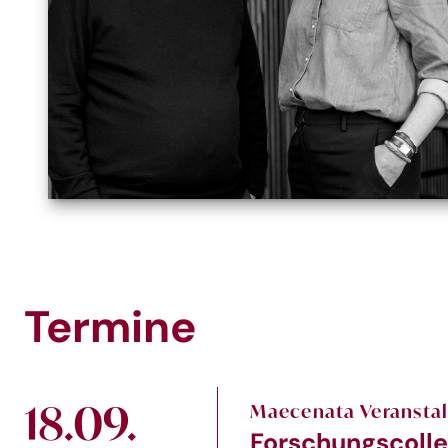
Termine
18.09.
Maecenata Veransta
Forschungscolle