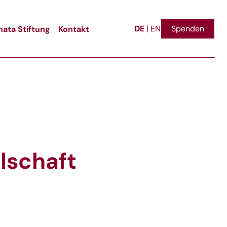
DE
ata Stiftung
Kontakt
Spenden
|
EN
llschaft