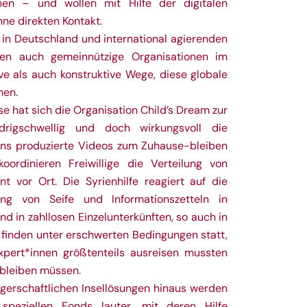
nen – und wollen mit Hilfe der digitalen
ne direkten Kontakt.
n in Deutschland und international agierenden
eigen auch gemeinnützige Organisationen im
ve als auch konstruktive Wege, diese globale
hen.
e hat sich die Organisation Child’s Dream zur
rigschwellig und doch wirkungsvoll die
ns produzierte Videos zum Zuhause-bleiben
oordinieren Freiwillige die Verteilung von
 vor Ort. Die Syrienhilfe reagiert auf die
ung von Seife und Informationszetteln in
d in zahllosen Einzelunterkünften, so auch in
 finden unter erschwerten Bedingungen statt,
xpert*innen größtenteils ausreisen mussten
bleiben müssen.
rgerschaftlichen Insellösungen hinaus werden
speziellen Fonds lauter, mit deren Hilfe