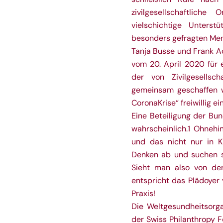
zivilgesellschaftliche
vielschichtige Unterst
besonders gefragten Me
Tanja Busse und Frank Ad
vom 20. April 2020 für e
der von Zivilgesellsc
gemeinsam geschaffen w
CoronaKrise“ freiwillig e
Eine Beteiligung der Bu
wahrscheinlich.1 Ohnehin 
und das nicht nur in Kr
Denken ab und suchen s
Sieht man also von der
entspricht das Plädoyer
Praxis!
Die Weltgesundheitsorg
der Swiss Philanthropy F