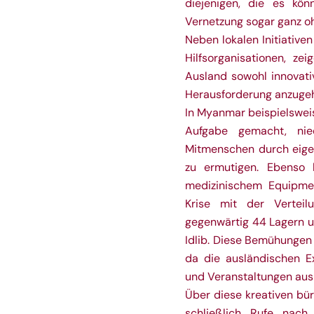
diejenigen, die es kön
Vernetzung sogar ganz oh
Neben lokalen Initiative
Hilfsorganisationen, z
Ausland sowohl innovati
Herausforderung anzuge
In Myanmar beispielsweis
Aufgabe gemacht, nied
Mitmenschen durch eige
zu ermutigen. Ebenso k
medizinischem Equipment
Krise mit der Verteil
gegenwärtig 44 Lagern un
Idlib. Diese Bemühungen
da die ausländischen E
und Veranstaltungen aus
Über diese kreativen bü
schließlich Rufe nach 