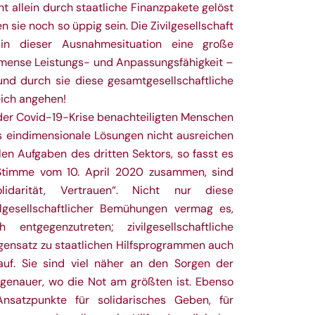
ht allein durch staatliche Finanzpakete gelöst
sie noch so üppig sein. Die Zivilgesellschaft
in dieser Ausnahmesituation eine große
immense Leistungs- und Anpassungsfähigkeit –
und durch sie diese gesamtgesellschaftliche
eich angehen!
 der Covid-19-Krise benachteiligten Menschen
ss eindimensionale Lösungen nicht ausreichen
en Aufgaben des dritten Sektors, so fasst es
r Stimme vom 10. April 2020 zusammen, sind
olidarität, Vertrauen“. Nicht nur diese
vilgesellschaftlicher Bemühungen vermag es,
h entgegenzutreten; zivilgesellschaftliche
gensatz zu staatlichen Hilfsprogrammen auch
 auf. Sie sind viel näher an den Sorgen der
genauer, wo die Not am größten ist. Ebenso
 Ansatzpunkte für solidarisches Geben, für