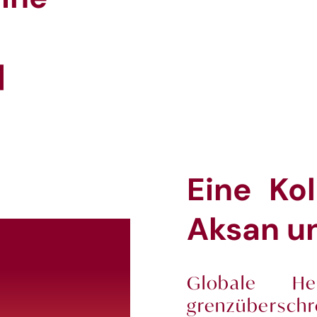
|
Eine Ko
Aksan un
Globale Her
grenzüber