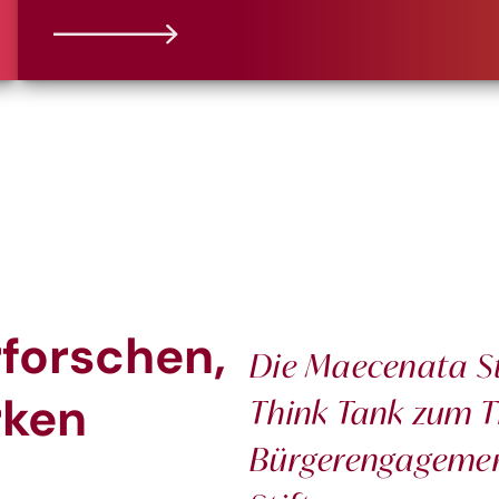
rforschen,
Die Maecenata St
rken
Think Tank zum Th
Bürgerengagemen