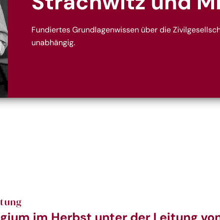
Strachwitz und M
Fundiertes Grundlagenwissen über die Zivilgesellscha
unabhängig.
ltung
gium im Herbst unter der Leitung vo