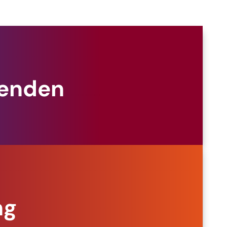
penden
ng