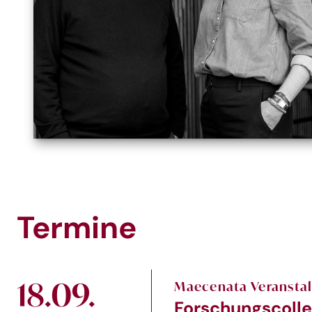
Termine
18.09.
Maecenata Veransta
Forschungscolle