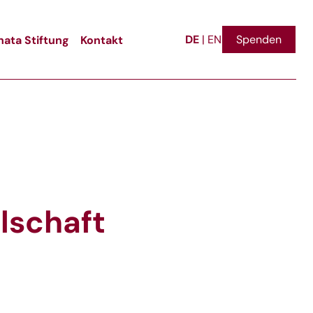
DE
ata Stiftung
Kontakt
Spenden
|
EN
llschaft