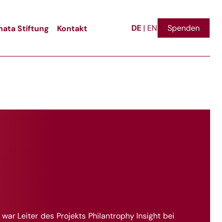
DE
ata Stiftung
Kontakt
Spenden
|
EN
, war Leiter des Projekts Philantrophy Insight bei