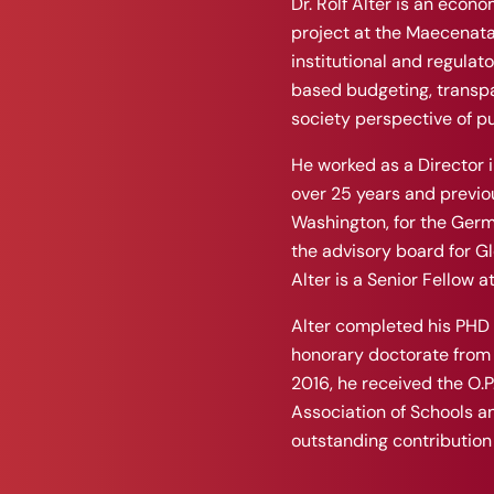
Dr. Rolf Alter is an econo
project at the Maecenata 
institutional and regulato
based budgeting, transpar
society perspective of p
He worked as a Director i
over 25 years and previou
Washington, for the Germ
the advisory board for G
Alter is a Senior Fellow at
Alter completed his PHD 
honorary doctorate from t
2016, he received the O.P
Association of Schools an
outstanding contribution