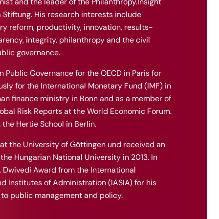
mist and the leader of the Philanthropy.Insight
Stiftung. His research interests include
ry reform, productivity, innovation, results-
ency, integrity, philanthropy and the civil
ublic governance.
n Public Governance for the OECD in Paris for
sly for the International Monetary Fund (IMF) in
an finance ministry in Bonn and as a member of
lobal Risk Reports at the World Economic Forum.
 the Hertie School in Berlin.
at the University of Göttingen und received an
he Hungarian National University in 2013. In
. Dwivedi Award from the International
d Institutes of Administration (IASIA) for his
 to public management and policy.