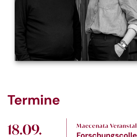
Termine
18.09.
Maecenata Veransta
Forschungscolle