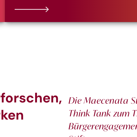
rforschen,
Die Maecenata St
rken
Think Tank zum Th
Bürgerengagemen