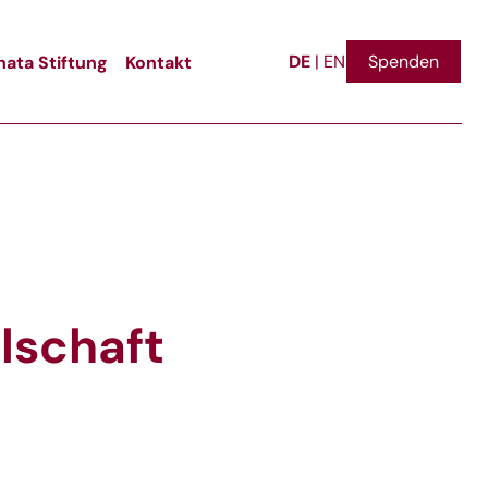
DE
ata Stiftung
Kontakt
Spenden
|
EN
llschaft