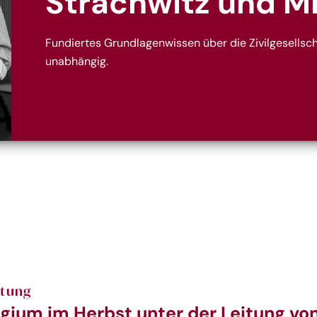
Strachwitz und M
Fundiertes Grundlagenwissen über die Zivilgesellscha
unabhängig.
ltung
gium im Herbst unter der Leitung vo