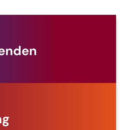
penden
ng