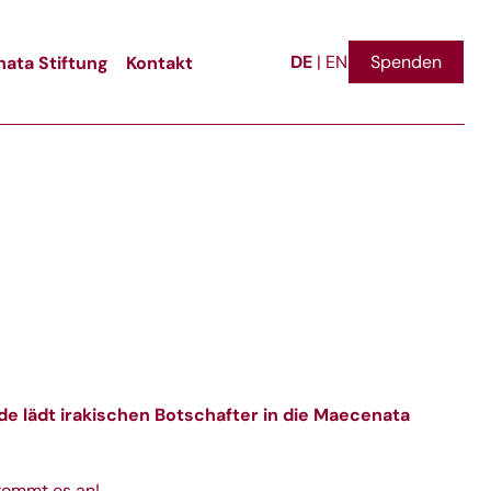
DE
ata Stiftung
Kontakt
Spenden
|
EN
de lädt irakischen Botschafter in die Maecenata
 kommt es an!