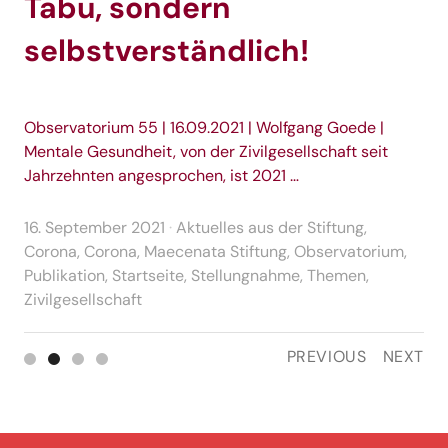
t
Tabu, sondern
P
selbstverständlich!
e
Opu
Vie
Observatorium 55 | 16.09.2021 | Wolfgang Goede |
of 
Mentale Gesundheit, von der Zivilgesellschaft seit
Jahrzehnten angesprochen, ist 2021 …
9.
e
Co
16. September 2021
Aktuelles aus der Stiftung
,
Ins
Corona
,
Corona
,
Maecenata Stiftung
,
Observatorium
,
Pub
Publikation
,
Startseite
,
Stellungnahme
,
Themen
,
Ziv
ta
Zivilgesellschaft
PREVIOUS
NEXT