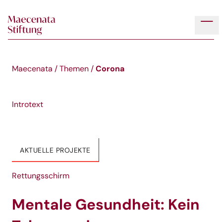
Skip to main content
Tog
Corona
Maecenata
/
Themen
/
Introtext
AKTUELLE PROJEKTE
Rettungsschirm
Mentale Gesundheit: Kein
T