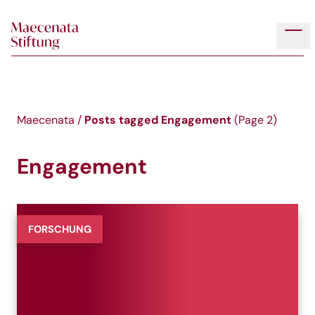
Skip to main content
Tog
Posts tagged
Engagement
Maecenata
/
(Page 2)
Engagement
FORSCHUNG