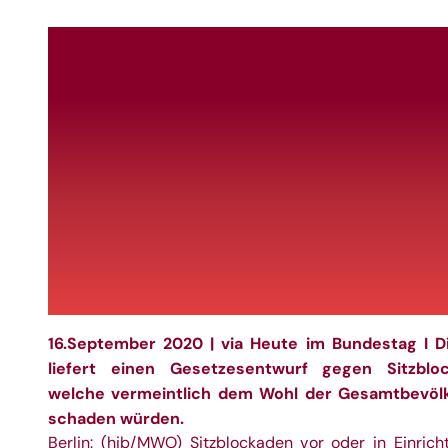
16.September 2020 | via
Heute im Bundestag
I D
liefert einen Gesetzesentwurf gegen Sitzblo
welche vermeintlich dem Wohl der Gesamtbevöl
schaden würden.
Berlin: (hib/MWO) Sitzblockaden vor oder in Einrich