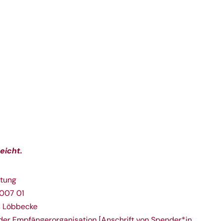
eicht.
ftung
007 01
 Löbbecke
er Empfängerorganisation [Anschrift von Spender*in