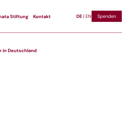
DE
ata Stiftung
Kontakt
Spenden
|
EN
n in Deutschland