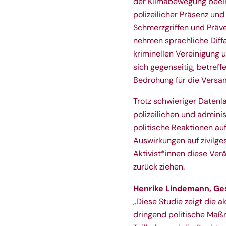
der Klimabewegung beeinf
polizeilicher Präsenz u
Schmerzgriffen und Präv
nehmen sprachliche Diff
kriminellen Vereinigung
sich gegenseitig, betreff
Bedrohung für die Versa
Trotz schwieriger Datenla
polizeilichen und admini
politische Reaktionen au
Auswirkungen auf zivilges
Aktivist*innen diese V
zurück ziehen.
Henrike Lindemann, Ge
„Diese Studie zeigt die a
dringend politische Maß