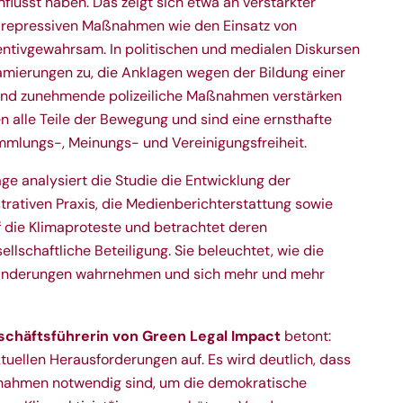
lusst haben. Das zeigt sich etwa an verstärkter
nd repressiven Maßnahmen wie den Einsatz von
entivgewahrsam. In politischen und medialen Diskursen
amierungen zu, die Anklagen wegen der Bildung einer
 und zunehmende polizeiliche Maßnahmen verstärken
en alle Teile der Bewegung und sind eine ernsthafte
mmlungs-, Meinungs- und Vereinigungsfreiheit.
ge analysiert die Studie die Entwicklung der
strativen Praxis, die Medienberichterstattung sowie
f die Klimaproteste und betrachtet deren
ellschaftliche Beteiligung. Sie beleuchtet, wie die
eränderungen wahrnehmen und sich mehr und mehr
schäftsführerin von Green Legal Impact
betont:
ktuellen Herausforderungen auf. Es wird deutlich, dass
nahmen notwendig sind, um die demokratische