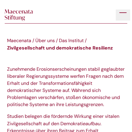
Skip to main content
Tog
Maecenata
/
Über uns
/
Das Institut
/
Zivilgesellschaft und demokratische Resilienz
Zunehmende Erosionserscheinungen stabil geglaubter
liberaler Regierungssysteme werfen Fragen nach dem
Erhalt und der Transformationsfähigkeit
demokratischer Systeme auf. Während sich
Problemlagen verschärfen, stoßen ökonomische und
politische Systeme an ihre Leistungsgrenzen.
Studien belegen die fördernde Wirkung einer vitalen
eaufbau
Zivilgesellschaft auf den Demokrati
.
Erkenntnisse über ihren Beitrag zum Erhalt