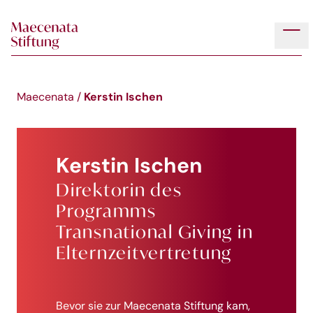
Skip to main content
Tog
Kerstin Ischen
Maecenata
/
Kerstin Ischen
Direktorin des
Programms
Transnational Giving in
Elternzeitvertretung
Bevor sie zur Maecenata Stiftung kam,